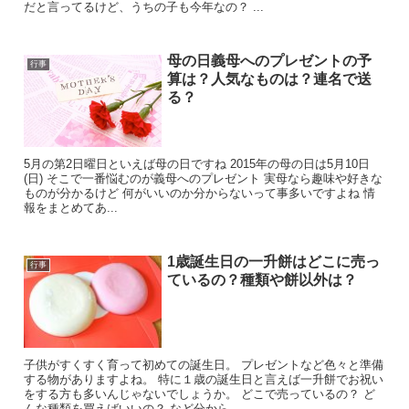
だと言ってるけど、うちの子も今年なの？ ...
母の日義母へのプレゼントの予
行事
算は？人気なものは？連名で送
る？
5月の第2日曜日といえば母の日ですね 2015年の母の日は5月10日
(日) そこで一番悩むのが義母へのプレゼント 実母なら趣味や好きな
ものが分かるけど 何がいいのか分からないって事多いですよね 情
報をまとめてあ...
1歳誕生日の一升餅はどこに売っ
行事
ているの？種類や餅以外は？
子供がすくすく育って初めての誕生日。 プレゼントなど色々と準備
する物がありますよね。 特に１歳の誕生日と言えば一升餅でお祝い
をする方も多いんじゃないでしょうか。 どこで売っているの？ ど
んな種類を買えばいいの？ など分から...