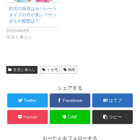
幼児の浴衣はセパレート
タイプの方が良い？サン
ダルや髪型は？
2015/06/09
生活と暮らし
生活と暮らし
くせ毛
梅雨
シェアする
Twitter
Facebook
はてブ
Pocket
LINE
コピー
おーたんをフォローする