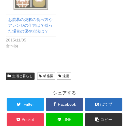
お歳暮の焼豚の食べ方や
アレンジの仕方は？残っ
た場合の保存方法は？
2015/11/05
食べ物
生活と暮らし
幼稚園
遠足
シェアする
Twitter
Facebook
はてブ
Pocket
LINE
コピー